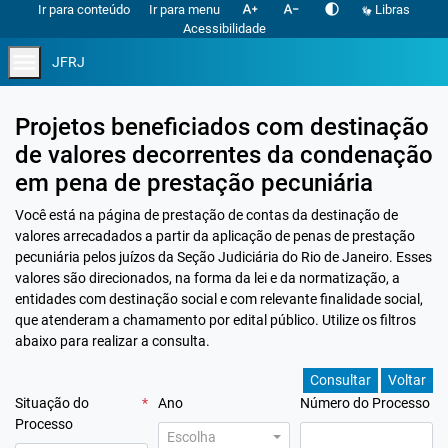
text_increase
text_decrease
contrast
Ir para conteúdo
Ir para menu
Libras
Acessibilidade
menu
JFRJ
Projetos beneficiados com destinação
de valores decorrentes da condenação
em pena de prestação pecuniária
Você está na página de prestação de contas da destinação de
valores arrecadados a partir da aplicação de penas de prestação
pecuniária pelos juízos da Seção Judiciária do Rio de Janeiro. Esses
valores são direcionados, na forma da lei e da normatização, a
entidades com destinação social e com relevante finalidade social,
que atenderam a chamamento por edital público. Utilize os filtros
abaixo para realizar a consulta.
Consultar
Voltar
Situação do
*
Ano
Número do Processo
Processo
Escolha