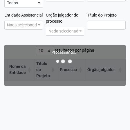
Todos
Entidade Assistencial
Órgão julgador do
Título do Projeto
processo
Nada selecionado
Nada selecionado
resultados por página
Processando...
Título
Nome da
do
Processo
Órgão julgador
Entidade
Projeto
×
×