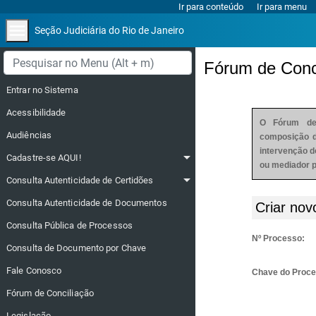
Ir para conteúdo
Ir para menu
menu
Seção Judiciária do Rio de Janeiro
Menu lateral
Fórum de Conc
Entrar no Sistema
Acessibilidade
O Fórum de
Audiências
composição d
intervenção d
arrow_drop_down
Cadastre-se AQUI!
ou mediador pa
arrow_drop_down
Consulta Autenticidade de Certidões
Consulta Autenticidade de Documentos
Criar nov
Consulta Pública de Processos
Nº Processo:
Consulta de Documento por Chave
Fale Conosco
Chave do Proce
Fórum de Conciliação
Legislação